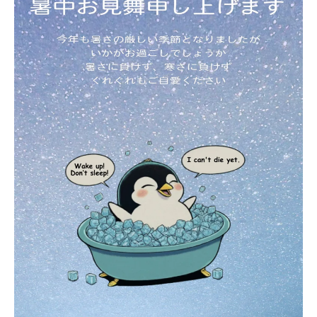
ジ
ョ
ン