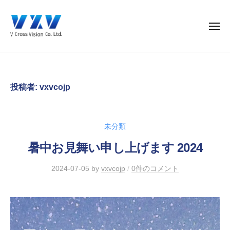
株
ー
コ
式
ン
会
メ
テ
社
ニ
ュ
ン
ヴ
株
ー
ィ
ツ
式
・
へ
会
ク
投稿者:
vxvcojp
ス
社
ロ
キ
ヴ
ス
ッ
ィ
・
未分類
プ
ヴ
・
暑中お見舞い申し上げます 2024
ィ
ク
ジ
ロ
2024-07-05
by
vxvcojp
/
0件のコメント
ョ
ス
ン
・
ヴ
ィ